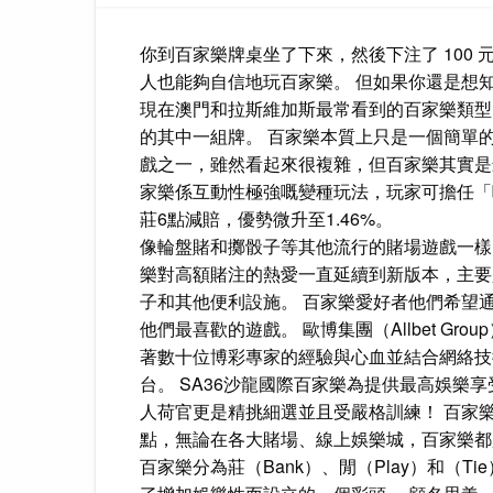
你到百家樂牌桌坐了下來，然後下注了 100
人也能夠自信地玩百家樂。 但如果你還是想
現在澳門和拉斯維加斯最常看到的百家樂類型：
的其中一組牌。 百家樂本質上只是一個簡單
戲之一，雖然看起來很複雜，但百家樂其實是
家樂係互動性極強嘅變種玩法，玩家可擔任「
莊6點減賠，優勢微升至1.46%。
像輪盤賭和擲骰子等其他流行的賭場遊戲一樣
樂對高額賭注的熱愛一直延續到新版本，主要
子和其他便利設施。 百家樂愛好者他們希望
他們最喜歡的遊戲。 歐博集團（Allbet Gr
著數十位博彩專家的經驗與心血並結合網絡技
台。 SA36沙龍國際百家樂為提供最高娛樂
人荷官更是精挑細選並且受嚴格訓練！ 百家
點，無論在各大賭場、線上娛樂城，百家樂都
百家樂分為莊（Bank）、閒（Play）和（