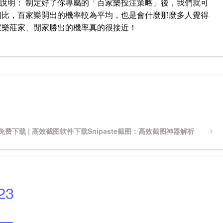
說明： 制定好了你專屬的「百家樂投注策略」後，我們就可
相比，百家樂開出的機率較為平均，也是會什麼那麼多人覺得
家樂莊家、閒家勝出的機率真的很接近！
软件免费下载 | 高效截图软件下载Snipaste截图：高效截图神器解析
23