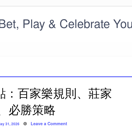
Bet, Play & Celebrate You
點：百家樂規則、莊家
、必勝策略
osted
on
Leave a Comment
ay 31, 2026
n
一
篇