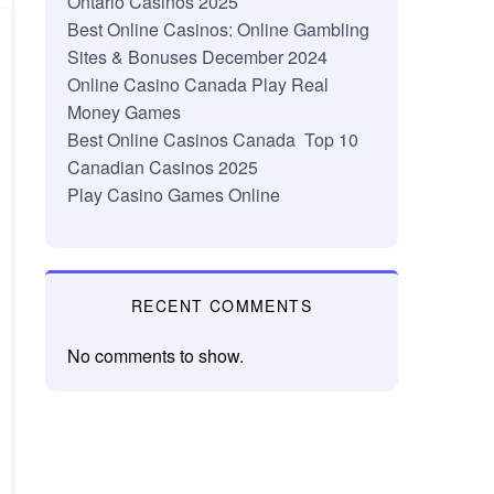
Ontario Casinos 2025
Best Online Casinos: Online Gambling
Sites & Bonuses December 2024
Online Casino Canada Play Real
Money Games
Best Online Casinos Canada ️ Top 10
Canadian Casinos 2025
Play Casino Games Online
RECENT COMMENTS
No comments to show.