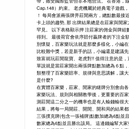
帶，雖受國際監管但非本地合法。 在香港，線上賭博受
Cap.148）約束。 老虎機屬於經典電子遊戲
！ 每局會派兩張牌畀莊閒兩方，總點數最接
卡上頭的趨勢, 那 出牌結果總是在莊家與閒家
罕⾒。 以下表格顯⽰押 注莊家的佣⾦與牌組
得到。 最後荷官會依序賠付贏牌者的下注⾦
別懷疑，百家樂玩法就是那麼多樣化，小編在
比較難中獎，若是新手的話，小編還是建議先
致富就玩莊閒龍寶、老虎對!! 值得注意的是，
單說就是當莊家開出兩張牌點數加總為６點，
類整理了百家樂賠率、規律與意思講解，讓
是什麼?
在實體百家樂，莊家、閒家的瞇牌分別會由各
家樂玩法、規則與相關教學後，更重要的百家
測莊閒這二分之一的機率也是有人輸錢輸很大
結果，將每一局開莊、開閒、開和局的結果都
三張撲克牌(包含一張補牌)點數加總為6點
數家總為6點並且勝出該局。 這邊錢編幫大