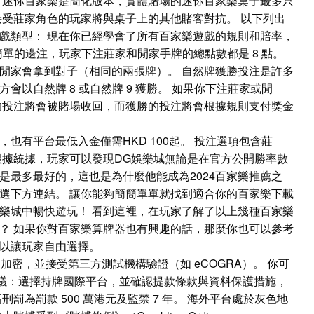
，迷你百家樂是簡化版本，實體賭場的迷你百家樂桌子最多只
接受莊家角色的玩家將與桌子上的其他賭客對抗。 以下列出
戲類型： 現在你已經學會了所有百家樂遊戲的規則和賠率，
簡單的邊注，玩家下注莊家和閒家手牌的總點數都是 8 點。
閒家會拿到對子（相同的兩張牌）。 自然牌獲勝投注是許多
以自然牌 8 或自然牌 9 獲勝。 如果你下注莊家或閒
的投注將會被賭場收回，而獲勝的投注將會根據規則支付獎金
也有平台最低入金僅需HKD 100起。 投注選項包含莊
根據統據，玩家可以發現DG娛樂城無論是在官方公開勝率數
是最多最好的，這也是為什麼他能成為2024百家樂推薦之
選下方連結。 讓你能夠簡簡單單就找到適合你的百家樂下載
樂城中暢快遊玩！ 看到這裡，在玩家了解了以上幾種百家樂
？ 如果你對百家樂算牌器也有興趣的話，那麼你也可以參考
以讓玩家自由選擇。
L 加密，並接受第三方測試機構驗證（如 eCOGRA）。 你可
建議：選擇持牌國際平台，並確認提款條款與資料保護措施，
罰為罰款 500 萬港元及監禁 7 年。 海外平台處於灰色地