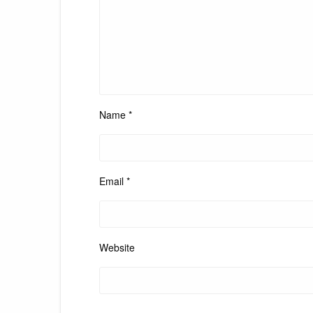
Name
*
Email
*
Website