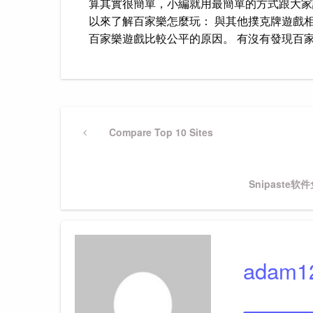
算其實很簡單，小編就用最簡單的方式跟大家
以來了解百家樂怎麼玩： 與其他撲克牌遊戲
百家樂遊戲比較公平的原因。 有沒有發現百
Post
Previous
Compare Top 10 Sites
Post
navigation
Next
Snipaste
Post
adam1