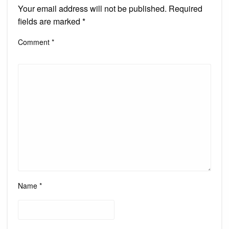
Your email address will not be published.
Required
fields are marked
*
Comment
*
Name
*