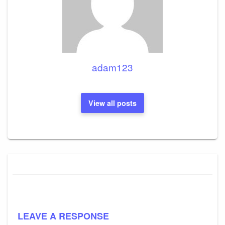
adam123
View all posts
LEAVE A RESPONSE