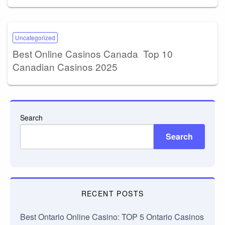
Uncategorized
Best Online Casinos Canada ️ Top 10
Canadian Casinos 2025
Search
Search
RECENT POSTS
Best Ontario Online Casino: TOP 5 Ontario Casinos